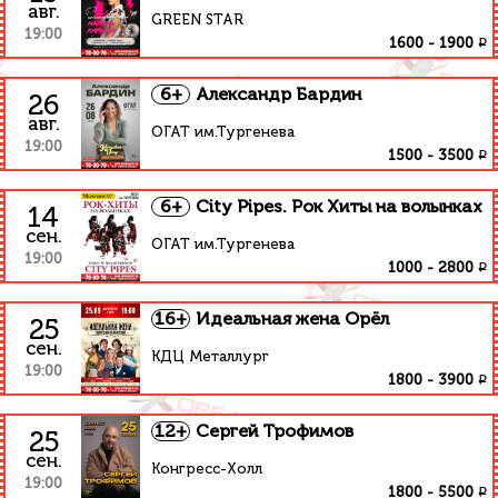
авг.
GREEN STAR
19:00
₽
1600
-
1900
6+
Александр Бардин
26
авг.
ОГАТ им.Тургенева
19:00
₽
1500
-
3500
6+
City Pipes. Рок Хиты на волынках
14
сен.
ОГАТ им.Тургенева
19:00
₽
1000
-
2800
16+
Идеальная жена Орёл
25
сен.
КДЦ Металлург
19:00
₽
1800
-
3900
12+
Сергей Трофимов
25
сен.
Конгресс-Холл
19:00
₽
1800
-
5500