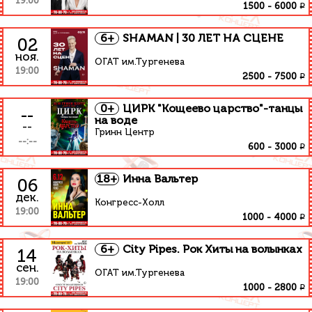
19:00
₽
1500
-
6000
6+
SHAMAN | 30 ЛЕТ НА СЦЕНЕ
02
ноя.
ОГАТ им.Тургенева
19:00
₽
2500
-
7500
0+
ЦИРК "Кощеево царство"-танцы
--
на воде
--
Гринн Центр
--:--
₽
600
-
3000
18+
Инна Вальтер
06
дек.
Конгресс-Холл
19:00
₽
1000
-
4000
6+
City Pipes. Рок Хиты на волынках
14
сен.
ОГАТ им.Тургенева
19:00
₽
1000
-
2800