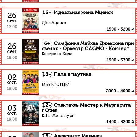
16+
Идеальная жена Мценск
26
сен.
ДК г.Мценск
17:00
₽
1500
-
3200
6+
Симфония Майкла Джексона при
26
свечах - Оркестр CAGMO - Концерт в
сен.
Орле
Конгресс-Холл
18:00
₽
1900
-
5700
18+
Папа в паутине
02
окт.
МБУК "ОГЦК"
19:00
₽
2000
-
4000
12+
Спектакль Мастер и Маргарита
03
г Орел
окт.
КДЦ Металлург
19:00
₽
1400
-
3200
16+
Александр Малинин