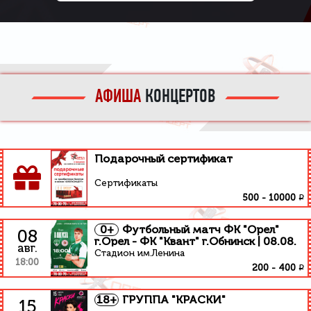
АФИША
КОНЦЕРТОВ
Подарочный сертификат
Сертификаты
₽
500
-
10000
0+
Футбольный матч ФК "Орел"
08
г.Орел - ФК "Квант" г.Обнинск | 08.08.
авг.
Стадион им.Ленина
18:00
₽
200
-
400
18+
ГРУППА "КРАСКИ"
15