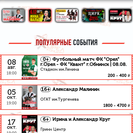
ПОПУЛЯРНЫЕ
СОБЫТИЯ
0+
Футбольный матч ФК "Орел"
08
г.Орел - ФК "Квант" г.Обнинск | 08.08.
авг.
Стадион им.Ленина
18:00
₽
200
-
400
16+
Александр Малинин
05
окт.
ОГАТ им.Тургенева
19:00
₽
1800
-
4700
6+
Ирина и Александр Круг
17
окт.
Гринн Центр