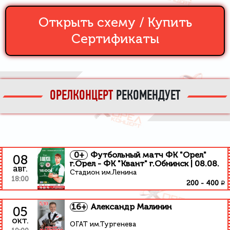
Открыть схему /
Купить
Сертификаты
ОРЕЛКОНЦЕРТ
РЕКОМЕНДУЕТ
0+
Футбольный матч ФК "Орел"
08
г.Орел - ФК "Квант" г.Обнинск | 08.08.
авг.
Стадион им.Ленина
18:00
₽
200
-
400
16+
Александр Малинин
05
окт.
ОГАТ им.Тургенева