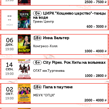
19:00
₽
2500
-
7500
0+
ЦИРК "Кощеево царство"-танцы
--
на воде
--
Гринн Центр
--:--
₽
600
-
3000
18+
Инна Вальтер
06
дек.
Конгресс-Холл
19:00
₽
1000
-
4000
6+
City Pipes. Рок Хиты на волынках
14
сен.
ОГАТ им.Тургенева
19:00
₽
1000
-
2800
18+
Папа в паутине
02
окт.
МБУК "ОГЦК"
19:00
₽
2000
-
4000