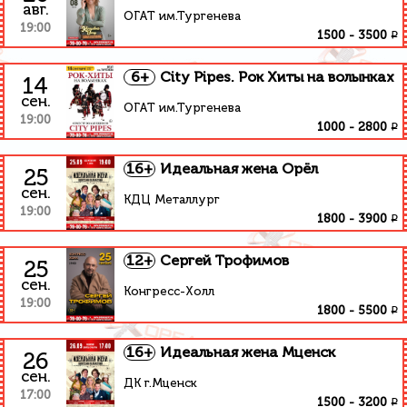
авг.
ОГАТ им.Тургенева
19:00
₽
1500
-
3500
6+
City Pipes. Рок Хиты на волынках
14
сен.
ОГАТ им.Тургенева
19:00
₽
1000
-
2800
16+
Идеальная жена Орёл
25
сен.
КДЦ Металлург
19:00
₽
1800
-
3900
12+
Сергей Трофимов
25
сен.
Конгресс-Холл
19:00
₽
1800
-
5500
16+
Идеальная жена Мценск
26
сен.
ДК г.Мценск
17:00
₽
1500
-
3200