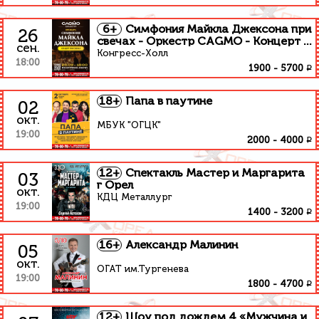
6+
Симфония Майкла Джексона при
26
свечах - Оркестр CAGMO - Концерт в
сен.
Орле
Конгресс-Холл
18:00
₽
1900
-
5700
18+
Папа в паутине
02
окт.
МБУК "ОГЦК"
19:00
₽
2000
-
4000
12+
Спектакль Мастер и Маргарита
03
г Орел
окт.
КДЦ Металлург
19:00
₽
1400
-
3200
16+
Александр Малинин
05
окт.
ОГАТ им.Тургенева
19:00
₽
1800
-
4700
12+
Шоу под дождем 4 «Мужчина и