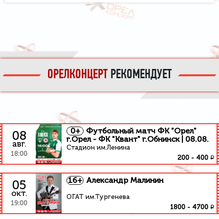
ОРЕЛКОНЦЕРТ
РЕКОМЕНДУЕТ
0+
Футбольный матч ФК "Орел"
08
г.Орел - ФК "Квант" г.Обнинск | 08.08.
авг.
Стадион им.Ленина
18:00
₽
200
-
400
16+
Александр Малинин
05
окт.
ОГАТ им.Тургенева
19:00
₽
1800
-
4700