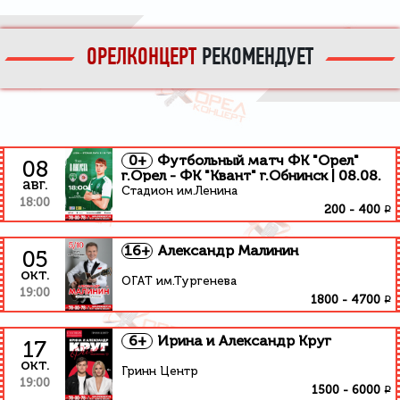
ОРЕЛКОНЦЕРТ
РЕКОМЕНДУЕТ
0+
Футбольный матч ФК "Орел"
08
г.Орел - ФК "Квант" г.Обнинск | 08.08.
авг.
Стадион им.Ленина
18:00
₽
200
-
400
16+
Александр Малинин
05
окт.
ОГАТ им.Тургенева
19:00
₽
1800
-
4700
6+
Ирина и Александр Круг
17
окт.
Гринн Центр
19:00
₽
1500
-
6000