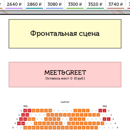
₽
₽
₽
₽
₽
₽
₽
2640
2860
3080
3300
3520
3740