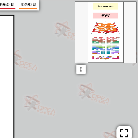
₽
₽
3960
4290